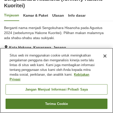
Kuoritei)
Tinjauan
Kamar & Paket
Ulasan
Info dasar
Berganti nama menjadi Sengokuhara Hisanoha pada Agustus
2024 (sebelumnya Hakone Kuoritei). Pilihan makan malamnya
ada shabu-shabu atau sukiyaki.
Kota Hakone, Kanagawa, Jepang
Lihat di peta
Situs web ini menggunakan cookie untuk meningkatkan
pengalaman pengguna dan menganalisis kinerja serta lalu
Hebat
Ulasan:
88
4.4
lintas di situs web kami. Kami juga membagikan informasi
tentang penggunaan situs kami oleh Anda kepada mitra
media sosial, periklanan, dan analitik kami.
Kebijakan
Fasilitas properti
Privasi
Tempat parkir
Restoran
Lounge
Pemandian besar
Jangan Menjual Informasi Pribadi Saya
Beranda
Jepang
Kanagawa
Kota Hakone
Terima Cookie
Cari kamar
Sengokuhara Hisanoha (formerly Hakone Kuoritei)