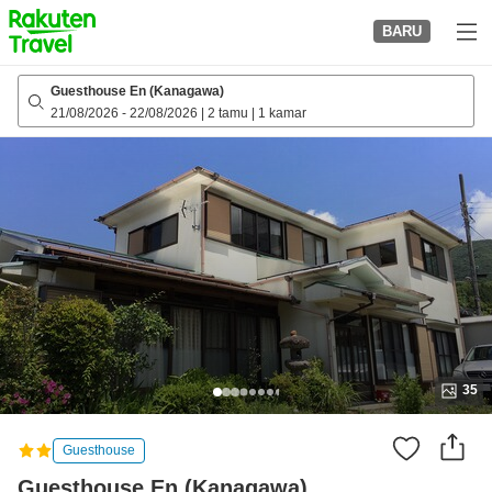
to
BARU
top
page
Guesthouse En (Kanagawa)
21/08/2026
-
22/08/2026
|
2 tamu
|
1 kamar
35
Guesthouse
Guesthouse En (Kanagawa)