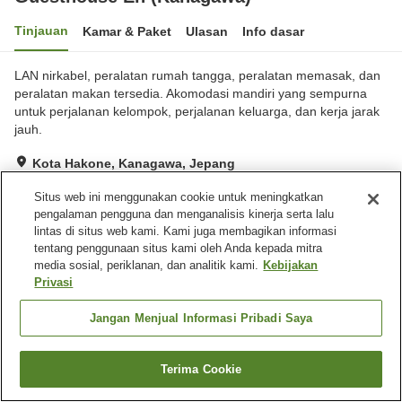
Tinjauan
Kamar & Paket
Ulasan
Info dasar
LAN nirkabel, peralatan rumah tangga, peralatan memasak, dan
peralatan makan tersedia. Akomodasi mandiri yang sempurna
untuk perjalanan kelompok, perjalanan keluarga, dan kerja jarak
jauh.
Kota Hakone, Kanagawa, Jepang
Lihat di peta
Situs web ini menggunakan cookie untuk meningkatkan
Sangat baik
Ulasan:
2
4
pengalaman pengguna dan menganalisis kinerja serta lalu
lintas di situs web kami. Kami juga membagikan informasi
tentang penggunaan situs kami oleh Anda kepada mitra
Fasilitas properti
media sosial, periklanan, dan analitik kami.
Kebijakan
Privasi
Tempat parkir
Jangan Menjual Informasi Pribadi Saya
Beranda
Jepang
Kanagawa
Kota Hakone
Guesthouse En (Kanagawa)
Terima Cookie
Cari kamar