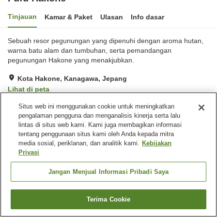
Tinjauan
Kamar & Paket
Ulasan
Info dasar
Sebuah resor pegunungan yang dipenuhi dengan aroma hutan,
warna batu alam dan tumbuhan, serta pemandangan
pegunungan Hakone yang menakjubkan.
Kota Hakone, Kanagawa, Jepang
Lihat di peta
Hebat
Ulasan:
60
4.6
Situs web ini menggunakan cookie untuk meningkatkan
pengalaman pengguna dan menganalisis kinerja serta lalu
lintas di situs web kami. Kami juga membagikan informasi
Fasilitas properti
tentang penggunaan situs kami oleh Anda kepada mitra
media sosial, periklanan, dan analitik kami.
Kebijakan
Tempat parkir
Restoran
Privasi
Bar
Toko
Jangan Menjual Informasi Pribadi Saya
Beranda
Jepang
Kanagawa
Kota Hakone
Fufu Hakone
Terima Cookie
Cari kamar