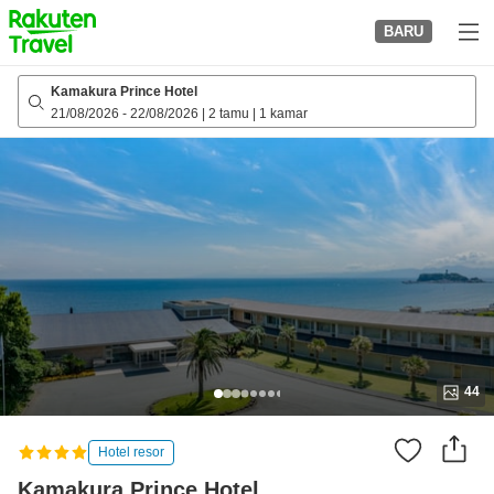
to
BARU
top
page
Kamakura Prince Hotel
21/08/2026
-
22/08/2026
|
2 tamu
|
1 kamar
44
Hotel resor
Kamakura Prince Hotel