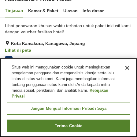
Tinjauan
Kamar & Paket
Ulasan
Info dasar
Lihat penawaran khusus waktu terbatas untuk paket inklusif kami
dengan voucher fasilitas hotel!
Kota Kamakura, Kanagawa, Jepang
Lihat di peta
Hebat
Ulasan:
528
4.3
Situs web ini menggunakan cookie untuk meningkatkan
pengalaman pengguna dan menganalisis kinerja serta lalu
Fasilitas properti
lintas di situs web kami. Kami juga membagikan informasi
tentang penggunaan situs kami oleh Anda kepada mitra
Tempat parkir
Kolam renang
media sosial, periklanan, dan analitik kami.
Kebijakan
Restoran
Makan pribadi
Privasi
Beranda
Jepang
Kanagawa
Kota Kamakura
Jangan Menjual Informasi Pribadi Saya
Kamakura Prince Hotel
Terima Cookie
Cari kamar