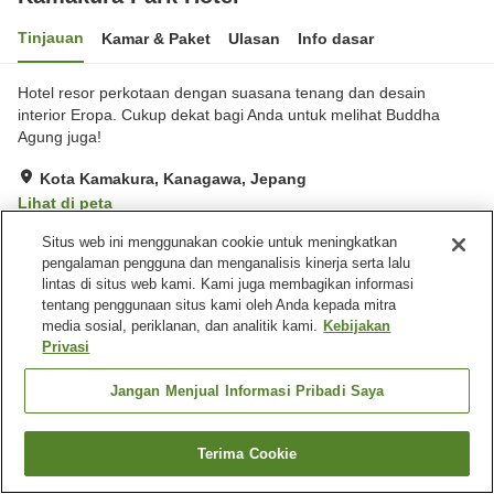
Tinjauan
Kamar & Paket
Ulasan
Info dasar
Hotel resor perkotaan dengan suasana tenang dan desain
interior Eropa. Cukup dekat bagi Anda untuk melihat Buddha
Agung juga!
Kota Kamakura, Kanagawa, Jepang
Lihat di peta
Hebat
Ulasan:
657
4.5
Situs web ini menggunakan cookie untuk meningkatkan
pengalaman pengguna dan menganalisis kinerja serta lalu
lintas di situs web kami. Kami juga membagikan informasi
Fasilitas properti
tentang penggunaan situs kami oleh Anda kepada mitra
media sosial, periklanan, dan analitik kami.
Kebijakan
Tempat parkir
Spa / Salon kecantikan
Privasi
Restoran
Lounge
Jangan Menjual Informasi Pribadi Saya
Beranda
Jepang
Kanagawa
Kota Kamakura
Kamakura Park Hotel
Terima Cookie
Cari kamar