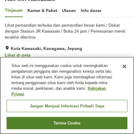
Tinjauan
Kamar & Paket
Ulasan
Info dasar
Lihat pemandian terbuka dan pemandian besar kami / Dekat
dengan Stasiun JR Kawasaki / Buka 24 jam / Pemesanan menit
terakhir diterima
Kota Kawasaki, Kanagawa, Jepang
Lihat di peta
Sangat baik
Ulasan:
582
3.9
Situs web ini menggunakan cookie untuk meningkatkan
pengalaman pengguna dan menganalisis kinerja serta lalu
lintas di situs web kami. Kami juga membagikan informasi
Fasilitas properti
tentang penggunaan situs kami oleh Anda kepada mitra
media sosial, periklanan, dan analitik kami.
Kebijakan
Sauna
Restoran
Privasi
Mesin penjual otomatis
Pemandian udara terbuka
(air panas)
Jangan Menjual Informasi Pribadi Saya
Beranda
Jepang
Kanagawa
Kota Kawasaki
Terima Cookie
Rex Inn Kawasaki
Cari kamar