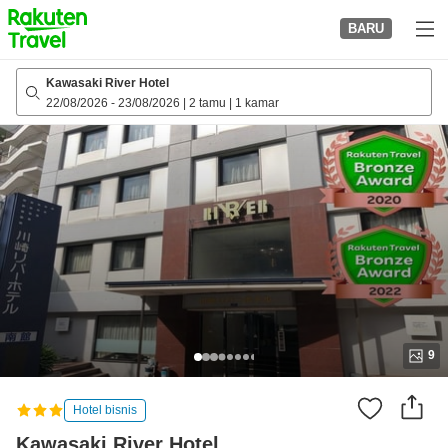
to
BARU
top
page
Kawasaki River Hotel
22/08/2026
-
23/08/2026
|
2 tamu
|
1 kamar
9
Hotel bisnis
Kawasaki River Hotel