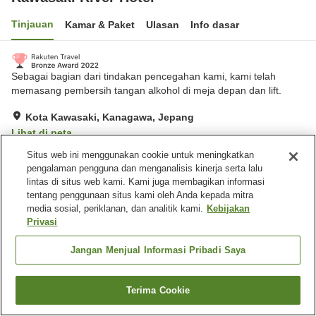
Tinjauan
Kamar & Paket
Ulasan
Info dasar
Sebagai bagian dari tindakan pencegahan kami, kami telah
memasang pembersih tangan alkohol di meja depan dan lift.
Kota Kawasaki, Kanagawa, Jepang
Lihat di peta
Sangat baik
Ulasan:
672
3.9
Situs web ini menggunakan cookie untuk meningkatkan
pengalaman pengguna dan menganalisis kinerja serta lalu
lintas di situs web kami. Kami juga membagikan informasi
Fasilitas properti
tentang penggunaan situs kami oleh Anda kepada mitra
media sosial, periklanan, dan analitik kami.
Kebijakan
Restoran
Mesin penjual otomatis
Privasi
Laundry berbayar
Pengiriman ke rumah
Jangan Menjual Informasi Pribadi Saya
Beranda
Jepang
Kanagawa
Kota Kawasaki
Kawasaki River Hotel
Terima Cookie
Cari kamar