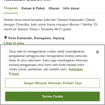
Tinjauan
Kamar & Paket
Ulasan
Info dasar
Sekitar lima menit berjalan kaki dari Stasiun Kawasaki / Dekat
dengan Cinecitta, baik untuk bisnis maupun liburan / Sekitar 15
menit ke Stasiun Tokyo / Tersedia Wi-Fi gratis
Kota Kawasaki, Kanagawa, Jepang
Lihat di peta
Ulasan:
195
2.6
Situs web ini menggunakan cookie untuk meningkatkan
pengalaman pengguna dan menganalisis kinerja serta lalu
lintas di situs web kami. Kami juga membagikan informasi
Fasilitas properti
tentang penggunaan situs kami oleh Anda kepada mitra
media sosial, periklanan, dan analitik kami.
Kebijakan
Resepsionis 24 jam
Layanan bangun tidur
Privasi
Sewa yukata
Mesin fax
Jangan Menjual Informasi Pribadi Saya
Beranda
Jepang
Kanagawa
Kota Kawasaki
Kawasaki Station Inn
Terima Cookie
Cari kamar