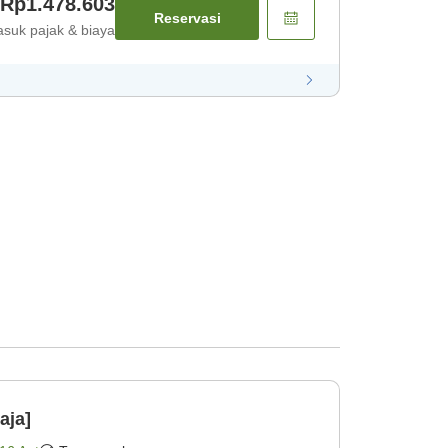
Rp1.478.603
Reservasi
suk pajak & biaya
aja]