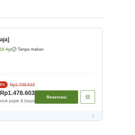
aja]
16 Agt
Tanpa makan
Rp1.739.533
5
%
Rp1.478.603
Reservasi
suk pajak & biaya