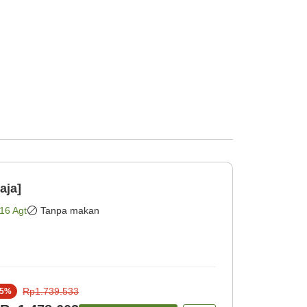
aja]
16 Agt
Tanpa makan
Rp1.739.533
5
%