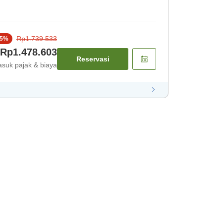
Rp1.739.533
5
%
Rp1.478.603
Reservasi
suk pajak & biaya