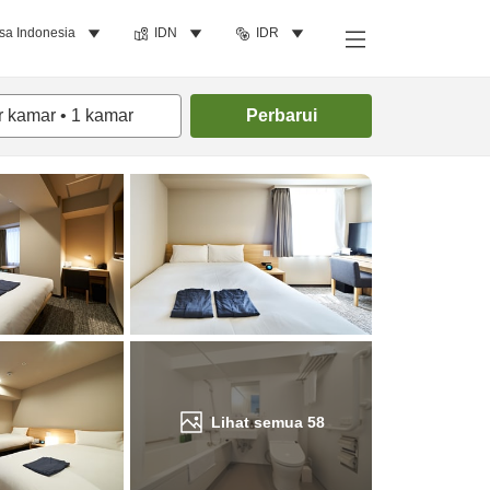
sa Indonesia
IDN
IDR
Cari kamar
r kamar
•
1
kamar
Perbarui
Lihat semua
58