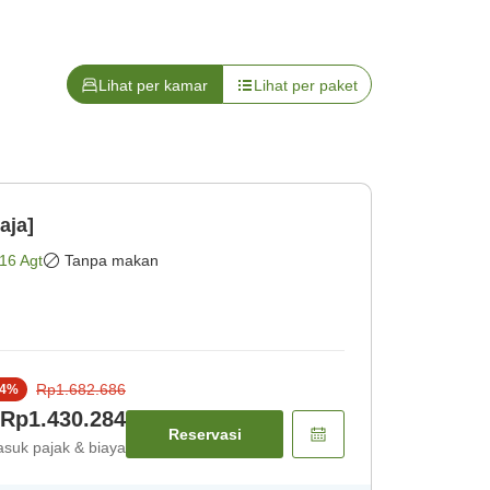
Lihat per kamar
Lihat per paket
aja]
16 Agt
Tanpa makan
Rp1.682.686
4
%
Rp1.430.284
Reservasi
suk pajak & biaya