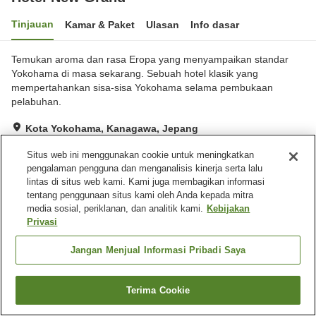
Tinjauan
Kamar & Paket
Ulasan
Info dasar
Temukan aroma dan rasa Eropa yang menyampaikan standar
Yokohama di masa sekarang. Sebuah hotel klasik yang
mempertahankan sisa-sisa Yokohama selama pembukaan
pelabuhan.
Kota Yokohama, Kanagawa, Jepang
Lihat di peta
Situs web ini menggunakan cookie untuk meningkatkan
Luar biasa
Ulasan:
1,168
4.7
pengalaman pengguna dan menganalisis kinerja serta lalu
lintas di situs web kami. Kami juga membagikan informasi
tentang penggunaan situs kami oleh Anda kepada mitra
Fasilitas properti
media sosial, periklanan, dan analitik kami.
Kebijakan
Privasi
Tempat parkir
Spa / Salon kecantikan
Restoran
Lounge
Jangan Menjual Informasi Pribadi Saya
Beranda
Jepang
Kanagawa
Kota Yokohama
Terima Cookie
Hotel New Grand
Cari kamar