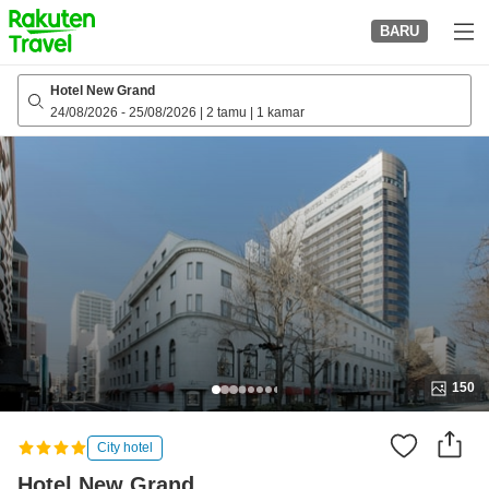
to
BARU
top
page
Hotel New Grand
24/08/2026
-
25/08/2026
|
2 tamu
|
1 kamar
150
City hotel
Hotel New Grand