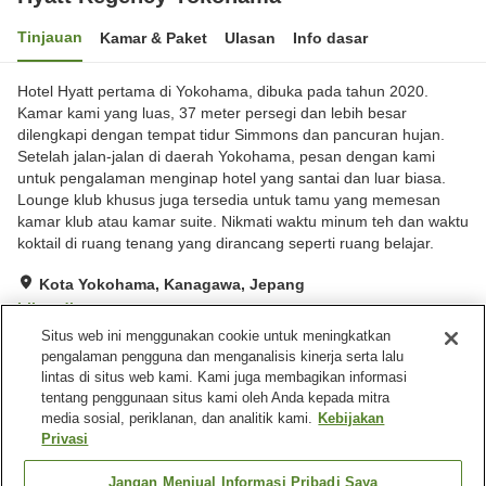
Tinjauan
Kamar & Paket
Ulasan
Info dasar
Hotel Hyatt pertama di Yokohama, dibuka pada tahun 2020.
Kamar kami yang luas, 37 meter persegi dan lebih besar
dilengkapi dengan tempat tidur Simmons dan pancuran hujan.
Setelah jalan-jalan di daerah Yokohama, pesan dengan kami
untuk pengalaman menginap hotel yang santai dan luar biasa.
Lounge klub khusus juga tersedia untuk tamu yang memesan
kamar klub atau kamar suite. Nikmati waktu minum teh dan waktu
koktail di ruang tenang yang dirancang seperti ruang belajar.
Kota Yokohama, Kanagawa, Jepang
Lihat di peta
Situs web ini menggunakan cookie untuk meningkatkan
Hebat
Ulasan:
941
4.6
pengalaman pengguna dan menganalisis kinerja serta lalu
lintas di situs web kami. Kami juga membagikan informasi
tentang penggunaan situs kami oleh Anda kepada mitra
Fasilitas properti
media sosial, periklanan, dan analitik kami.
Kebijakan
Lima menit berjalan kaki ke
Gym / Klub kebugaran
Privasi
stasiun
Lounge
Bar
Jangan Menjual Informasi Pribadi Saya