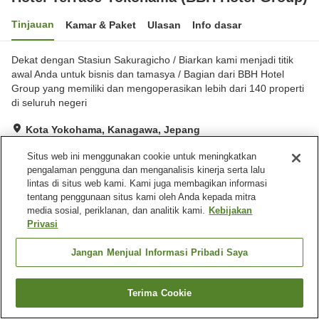
Tinjauan
Kamar & Paket
Ulasan
Info dasar
Dekat dengan Stasiun Sakuragicho / Biarkan kami menjadi titik
awal Anda untuk bisnis dan tamasya / Bagian dari BBH Hotel
Group yang memiliki dan mengoperasikan lebih dari 140 properti
di seluruh negeri
Kota Yokohama, Kanagawa, Jepang
Lihat di peta
Situs web ini menggunakan cookie untuk meningkatkan
Baik
Ulasan:
612
3.8
pengalaman pengguna dan menganalisis kinerja serta lalu
lintas di situs web kami. Kami juga membagikan informasi
tentang penggunaan situs kami oleh Anda kepada mitra
Fasilitas properti
media sosial, periklanan, dan analitik kami.
Kebijakan
Privasi
Spa / Salon kecantikan
Restoran
Mesin penjual otomatis
Laundry berbayar
Jangan Menjual Informasi Pribadi Saya
Beranda
Jepang
Kanagawa
Kota Yokohama
Terima Cookie
Hotel Terrace Yokohama (BBH Hotel Group)
Cari kamar