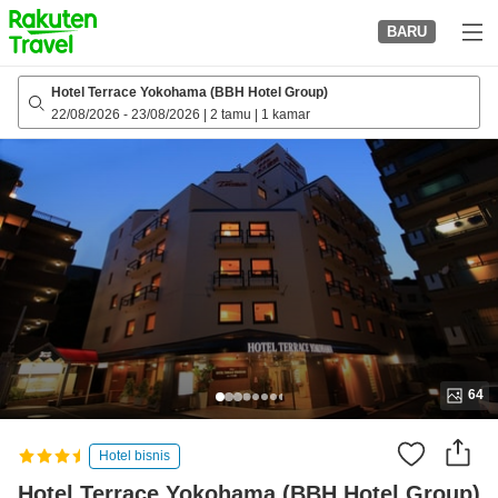
to
BARU
top
page
Hotel Terrace Yokohama (BBH Hotel Group)
22/08/2026
-
23/08/2026
|
2 tamu
|
1 kamar
64
Hotel bisnis
Hotel Terrace Yokohama (BBH Hotel Group)