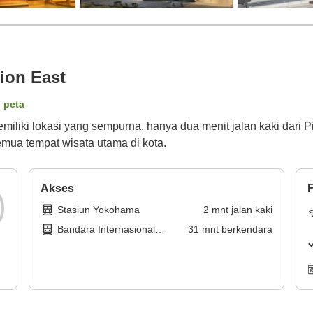
ion East
i peta
iliki lokasi yang sempurna, hanya dua menit jalan kaki dari 
ua tempat wisata utama di kota.
Akses
F
Stasiun Yokohama
2
mnt
jalan kaki
Bandara Internasional
31
mnt
berkendara
Haneda Tokyo