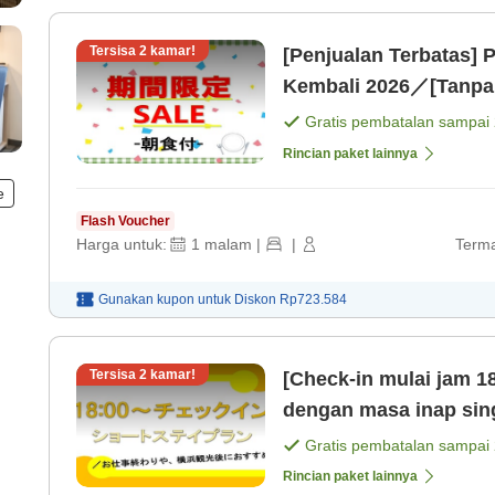
Tersisa
2
kamar!
[Penjualan Terbatas]
Kembali 2026／[Tanpa 
Gratis pembatalan sampai
Rincian paket lainnya
e
Flash Voucher
Harga untuk:
1
malam
|
|
Terma
Gunakan kupon untuk
Diskon
Rp723.584
Tersisa
2
kamar!
[Check-in mulai jam 1
dengan masa inap sing
Gratis pembatalan sampai
Rincian paket lainnya