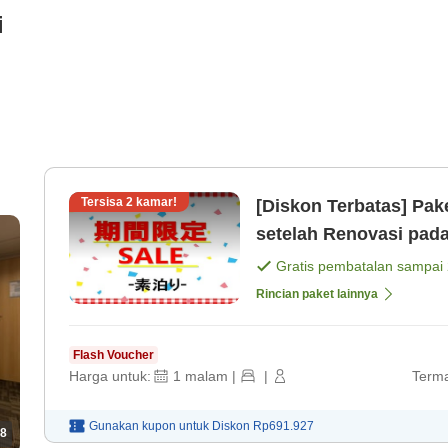
i
Tersisa
2
kamar!
[Diskon Terbatas] Pa
setelah Renovasi pada
Gratis pembatalan sampai
Rincian paket lainnya
Flash Voucher
Harga untuk:
1
malam
|
|
Terma
Gunakan kupon untuk
Diskon
Rp691.927
8