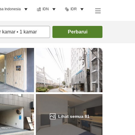
sa Indonesia
IDN
IDR
Cari kamar
r kamar
•
1
kamar
Perbarui
Lihat semua
81