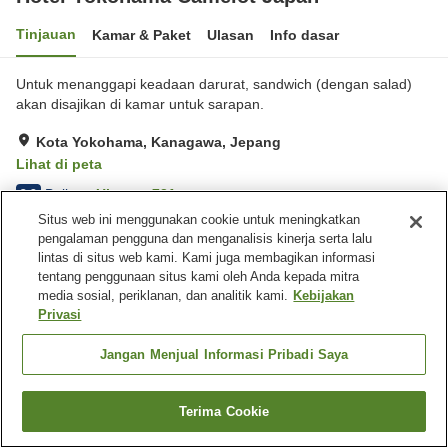
Tinjauan
Kamar & Paket
Ulasan
Info dasar
Untuk menanggapi keadaan darurat, sandwich (dengan salad)
akan disajikan di kamar untuk sarapan.
Kota Yokohama, Kanagawa, Jepang
Lihat di peta
Baik
Ulasan:
731
3.8
Situs web ini menggunakan cookie untuk meningkatkan
pengalaman pengguna dan menganalisis kinerja serta lalu
Fasilitas properti
lintas di situs web kami. Kami juga membagikan informasi
tentang penggunaan situs kami oleh Anda kepada mitra
Tempat parkir
Spa / Salon kecantikan
media sosial, periklanan, dan analitik kami.
Kebijakan
Restoran
Lounge
Privasi
Beranda
Jepang
Kanagawa
Kota Yokohama
Jangan Menjual Informasi Pribadi Saya
Hotel Yokohama Camelot Japan
Terima Cookie
Cari kamar