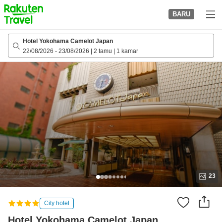
to
BARU
top
page
Hotel Yokohama Camelot Japan
22/08/2026
-
23/08/2026
|
2 tamu
|
1 kamar
23
City hotel
Hotel Yokohama Camelot Japan