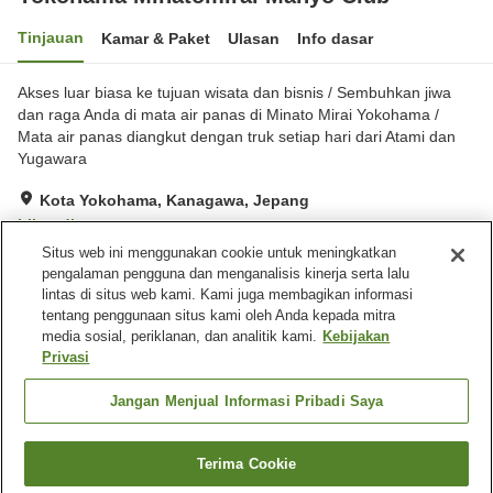
Tinjauan
Kamar & Paket
Ulasan
Info dasar
Akses luar biasa ke tujuan wisata dan bisnis / Sembuhkan jiwa
dan raga Anda di mata air panas di Minato Mirai Yokohama /
Mata air panas diangkut dengan truk setiap hari dari Atami dan
Yugawara
Kota Yokohama, Kanagawa, Jepang
Lihat di peta
Situs web ini menggunakan cookie untuk meningkatkan
Sangat baik
Ulasan:
483
4.2
pengalaman pengguna dan menganalisis kinerja serta lalu
lintas di situs web kami. Kami juga membagikan informasi
tentang penggunaan situs kami oleh Anda kepada mitra
Fasilitas properti
media sosial, periklanan, dan analitik kami.
Kebijakan
Tempat parkir
Mandi jet
Privasi
Pemandian dengan
Sauna
bebatuan alami
Jangan Menjual Informasi Pribadi Saya
Beranda
Jepang
Kanagawa
Kota Yokohama
Terima Cookie
Cari kamar
Yokohama Minatomirai Manyo Club