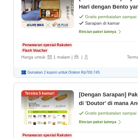
Hari dengan Bento yan
Gratis pembatalan sampai
Sarapan di kamar
Rincian paket lainnya
Penawaran spesial Rakuten
Flash Voucher
Harga untuk:
1
malam
|
|
Terma
Gunakan 2 kupon untuk
Diskon
Rp700.745
Tersisa
5
kamar!
[Dengan Sarapan] Paket 彡 akomodasi dengan set sa
di 'Doutor' di mana Anda dapat memilih dari 3 jenis
sandwich dan 8 je
Gratis pembatalan sampai
Rincian paket lainnya
Penawaran spesial Rakuten