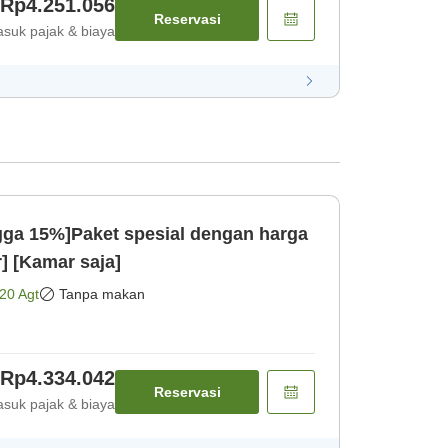
Rp4.251.056
Reservasi
suk pajak & biaya
gga 15%]Paket spesial dengan harga
] [Kamar saja]
20 Agt
Tanpa makan
Rp4.334.042
Reservasi
suk pajak & biaya