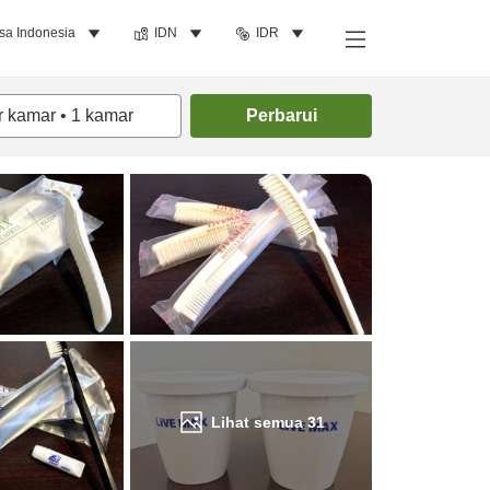
sa Indonesia
IDN
IDR
Cari kamar
r kamar
•
1
kamar
Perbarui
Lihat semua
31