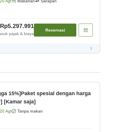
20 Agt
Makanan
Sarapan
Rp5.297.991
Reservasi
suk pajak & biaya
gga 15%]Paket spesial dengan harga
] [Kamar saja]
20 Agt
Tanpa makan