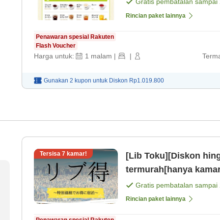
Gratis pembatalan sampai
Rincian paket lainnya
Penawaran spesial Rakuten
Flash Voucher
Harga untuk:
1
malam
|
|
Terma
Gunakan 2 kupon untuk
Diskon
Rp1.019.800
Tersisa
7
kamar!
[Lib Toku][Diskon hin
termurah[hanya kamar
Gratis pembatalan sampai
Rincian paket lainnya
Penawaran spesial Rakuten