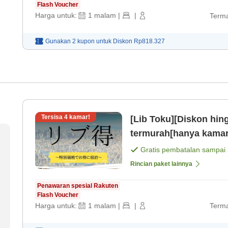
Flash Voucher
Harga untuk:
1
malam
|
|
Terma
Gunakan 2 kupon untuk
Diskon
Rp818.327
Tersisa
4
kamar!
[Lib Toku][Diskon hin
termurah[hanya kamar
Gratis pembatalan sampai
Rincian paket lainnya
Penawaran spesial Rakuten
Flash Voucher
Harga untuk:
1
malam
|
|
Terma