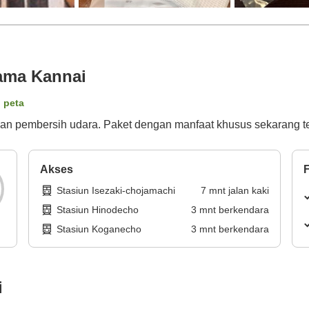
ama Kannai
i peta
gan pembersih udara. Paket dengan manfaat khusus sekarang te
Akses
F
Stasiun Isezaki-chojamachi
7
mnt
jalan kaki
Stasiun Hinodecho
3
mnt
berkendara
Stasiun Koganecho
3
mnt
berkendara
i