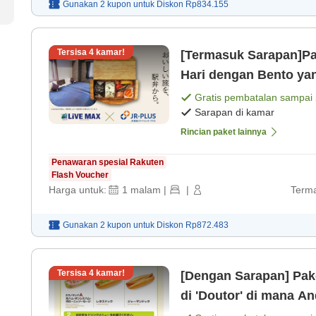
Gunakan 2 kupon untuk
Diskon
Rp834.155
Tersisa
4
kamar!
[Termasuk Sarapan]P
Hari dengan Bento yan
Gratis pembatalan sampai
Sarapan di kamar
Rincian paket lainnya
Penawaran spesial Rakuten
Flash Voucher
Harga untuk:
1
malam
|
|
Terma
Gunakan 2 kupon untuk
Diskon
Rp872.483
Tersisa
4
kamar!
[Dengan Sarapan] Paket 彡 akomodasi dengan set sa
di 'Doutor' di mana Anda dapat memilih dari 3 jenis
sandwich dan 8 je