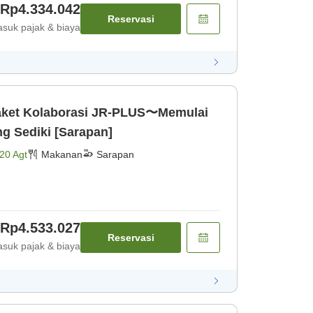
Rp4.334.042
Reservasi
suk pajak & biaya
aket Kolaborasi JR-PLUS〜Memulai
g Sediki [Sarapan]
20 Agt
Makanan
Sarapan
Rp4.533.027
Reservasi
suk pajak & biaya