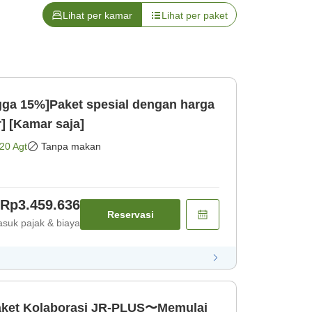
Lihat per kamar
Lihat per paket
gga 15%]Paket spesial dengan harga
] [Kamar saja]
20 Agt
Tanpa makan
Rp3.459.636
Reservasi
suk pajak & biaya
aket Kolaborasi JR-PLUS〜Memulai