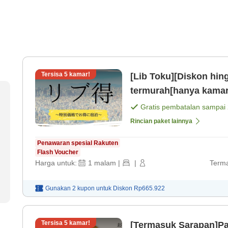
Tersisa
5
kamar!
[Lib Toku][Diskon hin
termurah[hanya kamar
Gratis pembatalan sampai
Rincian paket lainnya
Penawaran spesial Rakuten
Flash Voucher
Harga untuk:
1
malam
|
|
Terma
Gunakan 2 kupon untuk
Diskon
Rp665.922
Tersisa
5
kamar!
[Termasuk Sarapan]P