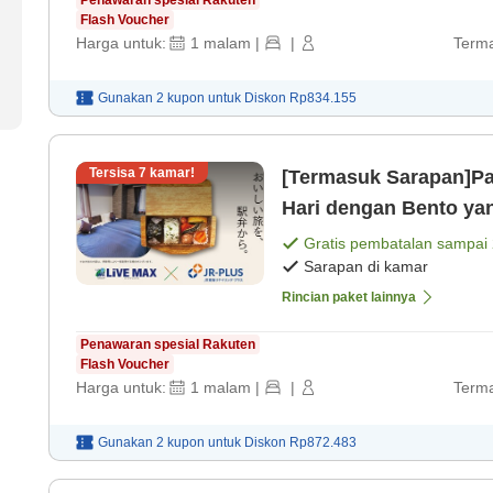
Flash Voucher
Harga untuk:
1
malam
|
|
Terma
Gunakan 2 kupon untuk
Diskon
Rp834.155
Tersisa
7
kamar!
[Termasuk Sarapan]P
Hari dengan Bento yan
Gratis pembatalan sampai
Sarapan di kamar
Rincian paket lainnya
Penawaran spesial Rakuten
Flash Voucher
Harga untuk:
1
malam
|
|
Terma
Gunakan 2 kupon untuk
Diskon
Rp872.483