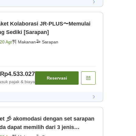
aket Kolaborasi JR-PLUS〜Memulai
g Sediki [Sarapan]
20 Agt
Makanan
Sarapan
Rp4.533.027
Reservasi
suk pajak & biaya
rapan
nis [Sarapan]