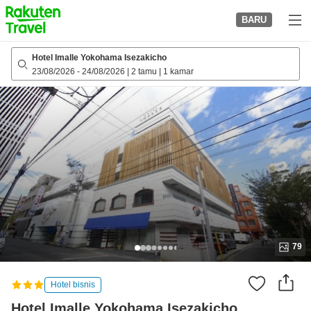
to
BARU
top
page
Hotel Imalle Yokohama Isezakicho
23/08/2026
-
24/08/2026
|
2 tamu
|
1 kamar
79
Hotel bisnis
Hotel Imalle Yokohama Isezakicho