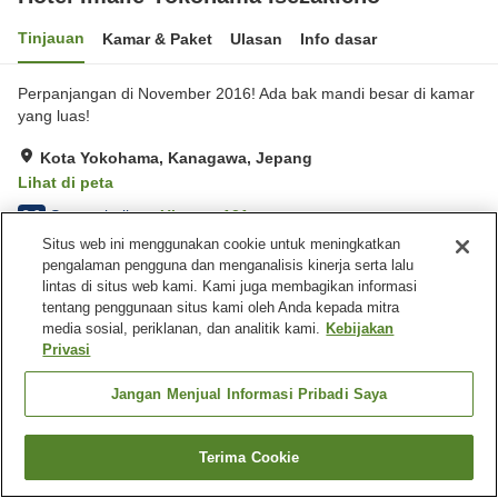
Tinjauan
Kamar & Paket
Ulasan
Info dasar
Perpanjangan di November 2016! Ada bak mandi besar di kamar
yang luas!
Kota Yokohama, Kanagawa, Jepang
Lihat di peta
Sangat baik
Ulasan:
121
3.9
Situs web ini menggunakan cookie untuk meningkatkan
pengalaman pengguna dan menganalisis kinerja serta lalu
Fasilitas properti
lintas di situs web kami. Kami juga membagikan informasi
tentang penggunaan situs kami oleh Anda kepada mitra
Tempat parkir
Restoran
media sosial, periklanan, dan analitik kami.
Kebijakan
Mesin penjual otomatis
Laundry berbayar
Privasi
Beranda
Jepang
Kanagawa
Kota Yokohama
Jangan Menjual Informasi Pribadi Saya
Hotel Imalle Yokohama Isezakicho
Terima Cookie
Cari kamar