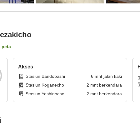
ezakicho
i peta
Akses
F
Stasiun Bandobashi
6
mnt
jalan kaki
Stasiun Koganecho
2
mnt
berkendara
Stasiun Yoshinocho
2
mnt
berkendara
i