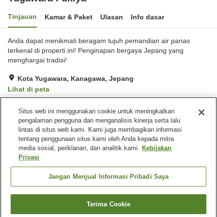
Tinjauan
Kamar & Paket
Ulasan
Info dasar
Anda dapat menikmati beragam tujuh pemandian air panas
terkenal di properti ini! Penginapan bergaya Jepang yang
menghargai tradisi!
Kota Yugawara, Kanagawa, Jepang
Lihat di peta
Hebat
Ulasan:
50
4.5
Situs web ini menggunakan cookie untuk meningkatkan
pengalaman pengguna dan menganalisis kinerja serta lalu
lintas di situs web kami. Kami juga membagikan informasi
Fasilitas properti
tentang penggunaan situs kami oleh Anda kepada mitra
Pemandian dengan
Makan pribadi
media sosial, periklanan, dan analitik kami.
Kebijakan
bebatuan alami
Privasi
Aula perjamuan
Pemandian udara terbuka
(air panas)
Jangan Menjual Informasi Pribadi Saya
Beranda
Jepang
Kanagawa
Kota Yugawara
Terima Cookie
Cari kamar
Yugawara Fukiya