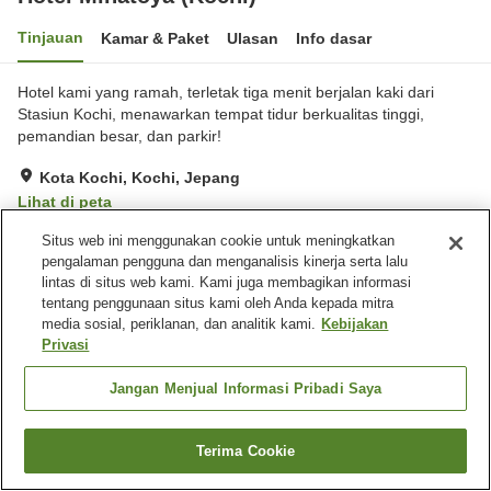
Tinjauan
Kamar & Paket
Ulasan
Info dasar
Hotel kami yang ramah, terletak tiga menit berjalan kaki dari
Stasiun Kochi, menawarkan tempat tidur berkualitas tinggi,
pemandian besar, dan parkir!
Kota Kochi, Kochi, Jepang
Lihat di peta
Sangat baik
Ulasan:
1,061
4
Situs web ini menggunakan cookie untuk meningkatkan
pengalaman pengguna dan menganalisis kinerja serta lalu
lintas di situs web kami. Kami juga membagikan informasi
Fasilitas properti
tentang penggunaan situs kami oleh Anda kepada mitra
media sosial, periklanan, dan analitik kami.
Kebijakan
Tempat parkir
Sauna
Privasi
Spa / Salon kecantikan
Mesin penjual otomatis
Jangan Menjual Informasi Pribadi Saya
Beranda
Jepang
Kochi
Kota Kochi
Hotel Minatoya (Kochi)
Terima Cookie
Cari kamar