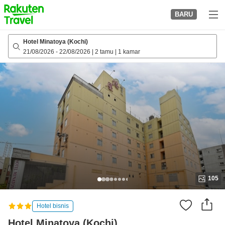
to
BARU
top
page
Hotel Minatoya (Kochi)
21/08/2026
-
22/08/2026
|
2 tamu
|
1 kamar
105
Hotel bisnis
Hotel Minatoya (Kochi)