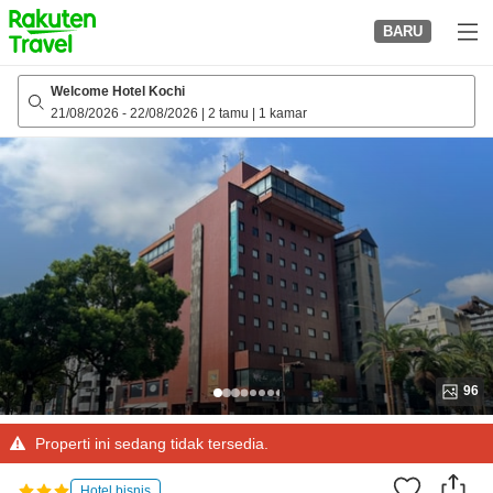
to
BARU
top
page
Welcome Hotel Kochi
21/08/2026
-
22/08/2026
|
2 tamu
|
1 kamar
96
Properti ini sedang tidak tersedia.
Hotel bisnis