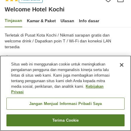
Welcome Hotel Kochi
Tinjauan
Kamar & Paket
Ulasan
Info dasar
Terletak di Pusat Kota Kochi / Nikmati sarapan gratis dan
welcome drink / Dapatkan poin T / Wi-Fi dan koneksi LAN
tersedia
Kota Kochi, Kochi, Jepang
Lihat di peta
Situs web ini menggunakan cookie untuk meningkatkan
pengalaman pengguna dan menganalisis kinerja serta lalu
Sangat baik
Ulasan:
750
4
lintas di situs web kami. Kami juga membagikan informasi
tentang penggunaan situs kami oleh Anda kepada mitra
media sosial, periklanan, dan analitik kami.
Kebijakan
Fasilitas properti
Privasi
Tempat parkir
Spa / Salon kecantikan
Jangan Menjual Informasi Pribadi Saya
Restoran
Mesin penjual otomatis
Beranda
Jepang
Kochi
Kota Kochi
Welcome Hotel Kochi
Terima Cookie
Cari kamar