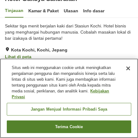
Tinjauan
Kamar & Paket
Ulasan
Info dasar
Sekitar tiga menit berjalan kaki dari Stasiun Kochi. Hotel bisnis
yang menghargai hubungan manusia. Cobalah masakan lokal di
bar izakaya di lantai pertama!
Kota Kochi, Kochi, Jepang
Lihat di peta
Baik
Ulasan:
303
3.8
Situs web ini menggunakan cookie untuk meningkatkan
pengalaman pengguna dan menganalisis kinerja serta lalu
lintas di situs web kami. Kami juga membagikan informasi
Fasilitas properti
tentang penggunaan situs kami oleh Anda kepada mitra
media sosial, periklanan, dan analitik kami.
Kebijakan
Spa / Salon kecantikan
Pojok izakaya
Privasi
Mesin penjual otomatis
Laundry berbayar
Jangan Menjual Informasi Pribadi Saya
Beranda
Jepang
Kochi
Kota Kochi
Hotel Gakuya Sakurakan
Terima Cookie
Cari kamar