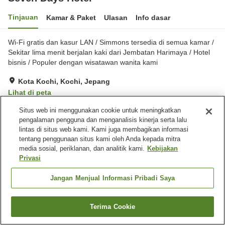
Tinjauan
Kamar & Paket
Ulasan
Info dasar
Wi-Fi gratis dan kasur LAN / Simmons tersedia di semua kamar /
Sekitar lima menit berjalan kaki dari Jembatan Harimaya / Hotel
bisnis / Populer dengan wisatawan wanita kami
Kota Kochi, Kochi, Jepang
Lihat di peta
Sangat baik
Ulasan:
411
3.9
Situs web ini menggunakan cookie untuk meningkatkan
pengalaman pengguna dan menganalisis kinerja serta lalu
lintas di situs web kami. Kami juga membagikan informasi
Fasilitas properti
tentang penggunaan situs kami oleh Anda kepada mitra
media sosial, periklanan, dan analitik kami.
Kebijakan
Tempat parkir
Spa / Salon kecantikan
Privasi
Mesin penjual otomatis
Pengiriman ke rumah
Jangan Menjual Informasi Pribadi Saya
Beranda
Jepang
Kochi
Kota Kochi
Seven Days Hotel
Terima Cookie
Cari kamar