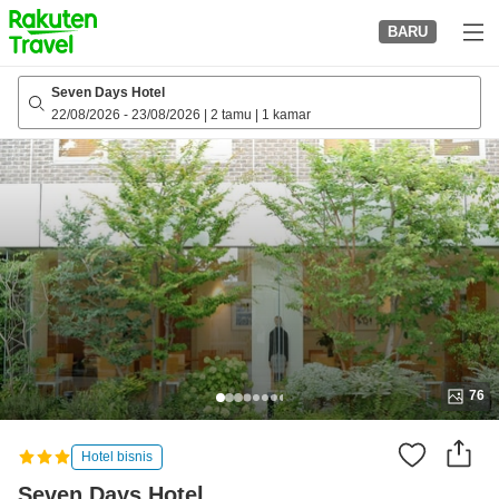
to
BARU
top
page
Seven Days Hotel
22/08/2026
-
23/08/2026
|
2 tamu
|
1 kamar
76
Hotel bisnis
Seven Days Hotel