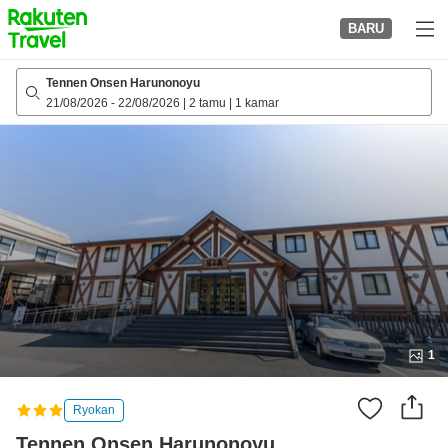
to
BARU
top
page
Tennen Onsen Harunonoyu
21/08/2026
-
22/08/2026
|
2 tamu
|
1 kamar
1
Ryokan
Tennen Onsen Harunonoyu