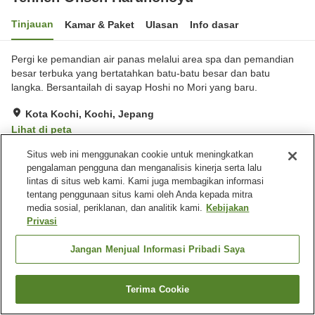
Tinjauan
Kamar & Paket
Ulasan
Info dasar
Pergi ke pemandian air panas melalui area spa dan pemandian
besar terbuka yang bertatahkan batu-batu besar dan batu
langka. Bersantailah di sayap Hoshi no Mori yang baru.
Kota Kochi, Kochi, Jepang
Lihat di peta
Sangat baik
Ulasan:
381
4
Situs web ini menggunakan cookie untuk meningkatkan
pengalaman pengguna dan menganalisis kinerja serta lalu
lintas di situs web kami. Kami juga membagikan informasi
Fasilitas properti
tentang penggunaan situs kami oleh Anda kepada mitra
media sosial, periklanan, dan analitik kami.
Kebijakan
Tempat parkir
Mandi jet
Privasi
Sauna
Spa / Salon kecantikan
Jangan Menjual Informasi Pribadi Saya
Beranda
Jepang
Kochi
Kota Kochi
Tennen Onsen Harunonoyu
Terima Cookie
Cari kamar