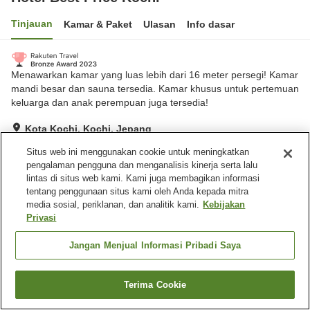
Tinjauan
Kamar & Paket
Ulasan
Info dasar
Menawarkan kamar yang luas lebih dari 16 meter persegi! Kamar
mandi besar dan sauna tersedia. Kamar khusus untuk pertemuan
keluarga dan anak perempuan juga tersedia!
Kota Kochi, Kochi, Jepang
Lihat di peta
Situs web ini menggunakan cookie untuk meningkatkan
Hebat
Ulasan:
626
4.4
pengalaman pengguna dan menganalisis kinerja serta lalu
lintas di situs web kami. Kami juga membagikan informasi
tentang penggunaan situs kami oleh Anda kepada mitra
Fasilitas properti
media sosial, periklanan, dan analitik kami.
Kebijakan
Privasi
Sauna
Restoran
Pemandian besar
Jangan Menjual Informasi Pribadi Saya
Beranda
Jepang
Kochi
Kota Kochi
Hotel Best Price Kochi
Terima Cookie
Cari kamar