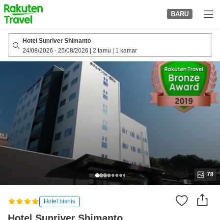
to
BARU
top
page
Hotel Sunriver Shimanto
24/08/2026
-
25/08/2026
|
2 tamu
|
1 kamar
78
Hotel bisnis
Hotel Sunriver Shimanto