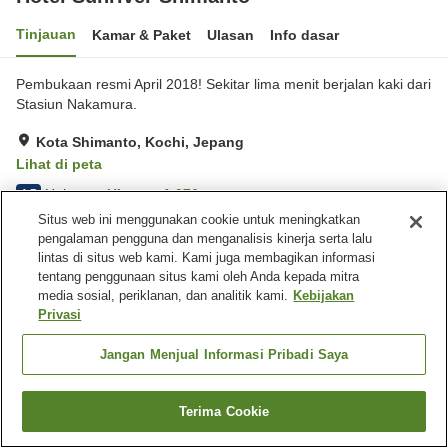
Tinjauan
Kamar & Paket
Ulasan
Info dasar
Pembukaan resmi April 2018! Sekitar lima menit berjalan kaki dari
Stasiun Nakamura.
Kota Shimanto, Kochi, Jepang
Lihat di peta
Hebat
Ulasan:
1,076
4.5
Situs web ini menggunakan cookie untuk meningkatkan
pengalaman pengguna dan menganalisis kinerja serta lalu
Fasilitas properti
lintas di situs web kami. Kami juga membagikan informasi
tentang penggunaan situs kami oleh Anda kepada mitra
Tempat parkir
Restoran
media sosial, periklanan, dan analitik kami.
Kebijakan
Mesin penjual otomatis
Pengiriman ke rumah
Privasi
Beranda
Jepang
Kochi
Kota Shimanto
Jangan Menjual Informasi Pribadi Saya
Hotel Sunriver Shimanto
Terima Cookie
Cari kamar