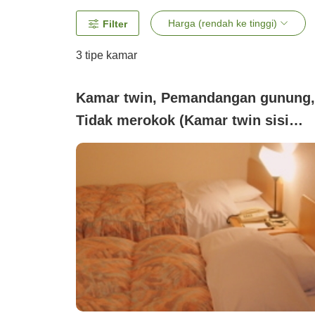
Harga (rendah ke tinggi)
Filter
3
tipe kamar
Kamar twin, Pemandangan gunung,
Tidak merokok (Kamar twin sisi
gunung☆gaya barat【bebas asap
rokok】)