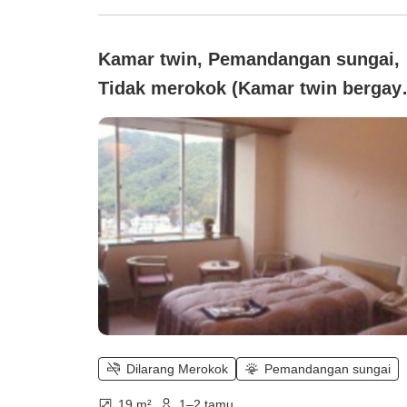
Kamar twin, Pemandangan sungai,
Tidak merokok (Kamar twin bergay
Barat dengan pemandangan Sungai
Shimanto 【bebas asap rokok】)
Dilarang Merokok
Pemandangan sungai
19 m²
1–2 tamu