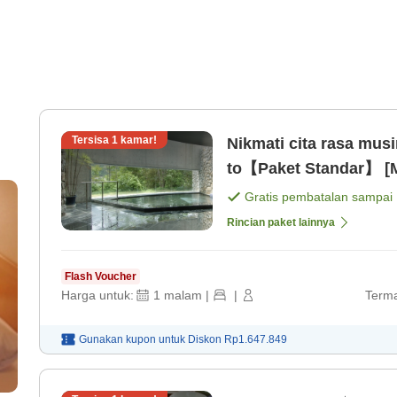
Tersisa
1
kamar!
Nikmati cita rasa mu
to【Paket Standar】 [
Gratis pembatalan sampai
Rincian paket lainnya
Flash Voucher
Harga untuk:
1
malam
|
|
Terma
Gunakan kupon untuk
Diskon
Rp1.647.849