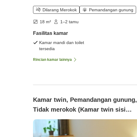
Dilarang Merokok
Pemandangan gunung
18 m²
1–2 tamu
Fasilitas kamar
Kamar mandi dan toilet
tersedia
Rincian kamar lainnya
Kamar twin, Pemandangan gunung,
Tidak merokok (Kamar twin sisi
gunung dengan gaya barat【bebas
asap rokok】)