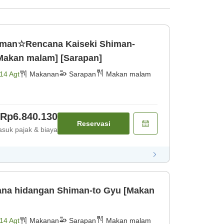
siman☆Rencana Kaiseki Shiman-
Makan malam] [Sarapan]
14 Agt
Makanan
Sarapan
Makan malam
Rp6.840.130
Reservasi
suk pajak & biaya
na hidangan Shiman-to Gyu [Makan
14 Agt
Makanan
Sarapan
Makan malam