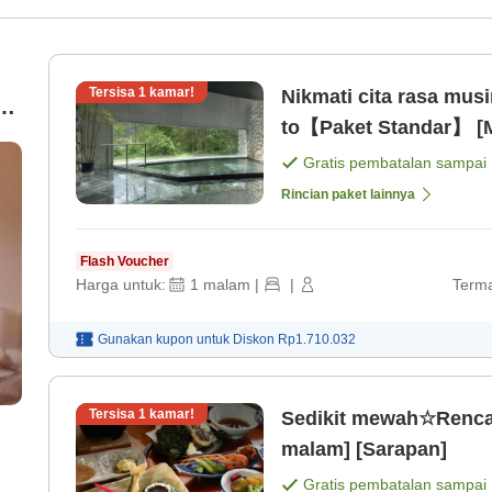
Tersisa
1
kamar!
Nikmati cita rasa mu
a
to【Paket Standar】 [
Gratis pembatalan sampai
Rincian paket lainnya
Flash Voucher
Harga untuk:
1
malam
|
|
Terma
Gunakan kupon untuk
Diskon
Rp1.710.032
Tersisa
1
kamar!
Sedikit mewah☆Renca
malam] [Sarapan]
Gratis pembatalan sampai