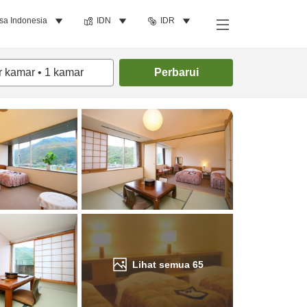
sa Indonesia
IDN
IDR
Cari kamar
r kamar
•
1
kamar
Perbarui
Lihat semua
65