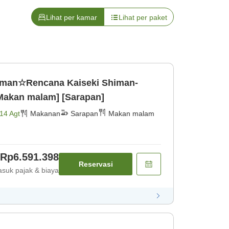
Lihat per kamar
Lihat per paket
siman☆Rencana Kaiseki Shiman-
Makan malam] [Sarapan]
14 Agt
Makanan
Sarapan
Makan malam
Rp6.591.398
Reservasi
suk pajak & biaya