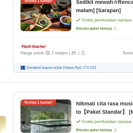
Tersisa
1
kamar!
Sedikit mewah☆Renca
malam] [Sarapan]
Gratis pembatalan sampai
Rincian paket lainnya
Flash Voucher
Harga untuk:
1
malam
|
|
Terma
Gunakan kupon untuk
Diskon
Rp1.772.215
Tersisa
1
kamar!
Nikmati cita rasa mu
to【Paket Standar】 [
Gratis pembatalan sampai
Rincian paket lainnya