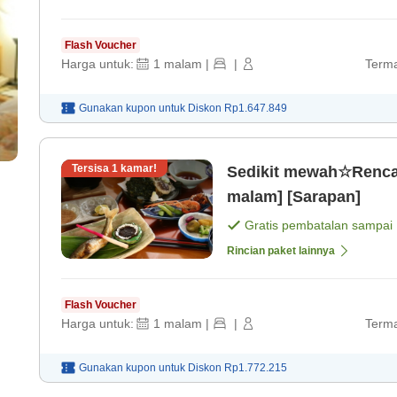
Flash Voucher
Harga untuk:
1
malam
|
|
Terma
Gunakan kupon untuk
Diskon
Rp1.647.849
Tersisa
1
kamar!
Sedikit mewah☆Renca
malam] [Sarapan]
Gratis pembatalan sampai
Rincian paket lainnya
Flash Voucher
Harga untuk:
1
malam
|
|
Terma
Gunakan kupon untuk
Diskon
Rp1.772.215