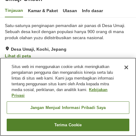
Tinjauan
Kamar & Paket
Ulasan
Info dasar
Satu-satunya penginapan pemandian air panas di Desa Umaji.
Sebuah desa kecil dengan populasi hanya 900 orang di mana
produk olahan yuzu didistribusikan secara nasional.
Desa Umaji, Kochi, Jepang
Lihat di peta
Hebat
Ulasan:
116
4.4
Situs web ini menggunakan cookie untuk meningkatkan
pengalaman pengguna dan menganalisis kinerja serta lalu
lintas di situs web kami. Kami juga membagikan informasi
Fasilitas properti
tentang penggunaan situs kami oleh Anda kepada mitra
media sosial, periklanan, dan analitik kami.
Kebijakan
Tempat parkir
Restoran
Privasi
Mesin penjual otomatis
Toko
Jangan Menjual Informasi Pribadi Saya
Beranda
Jepang
Kochi
Desa Umaji
Umaji Onsen
Terima Cookie
Cari kamar