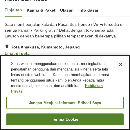
Tinjauan
Kamar & Paket
Ulasan
Info dasar
Satu menit berjalan kaki dari Pusat Bus Hondo / Wi-Fi tersedia di
semua kamar / Parkir gratis / Dekat dengan toko serba ada
Lawson dengan beberapa pilihan tempat makan di dekatnya.
Kota Amakusa, Kumamoto, Jepang
Lihat di peta
Hebat
Ulasan:
495
4.3
Situs web ini menggunakan cookie untuk meningkatkan
pengalaman pengguna dan menganalisis kinerja serta lalu
lintas di situs web kami. Kami juga membagikan informasi
Fasilitas properti
tentang penggunaan situs kami oleh Anda kepada mitra
media sosial, periklanan, dan analitik kami.
Kebijakan
Tempat parkir
Spa / Salon kecantikan
Privasi
Restoran
Mesin penjual otomatis
Jangan Menjual Informasi Pribadi Saya
Beranda
Jepang
Kumamoto
Kota Amakusa
Hotel Sun Road
Terima Cookie
Cari kamar