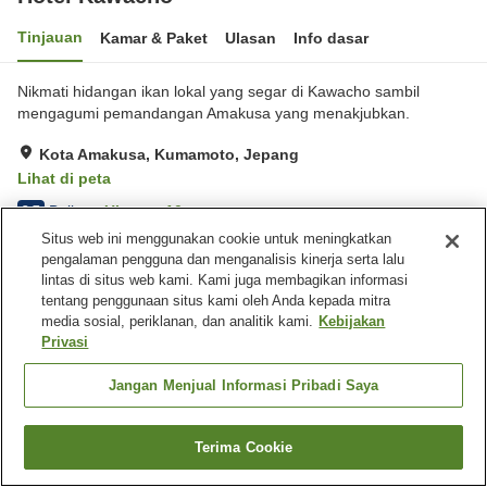
Tinjauan
Kamar & Paket
Ulasan
Info dasar
Nikmati hidangan ikan lokal yang segar di Kawacho sambil
mengagumi pemandangan Amakusa yang menakjubkan.
Kota Amakusa, Kumamoto, Jepang
Lihat di peta
Baik
Ulasan:
10
3.7
Situs web ini menggunakan cookie untuk meningkatkan
pengalaman pengguna dan menganalisis kinerja serta lalu
Fasilitas properti
lintas di situs web kami. Kami juga membagikan informasi
tentang penggunaan situs kami oleh Anda kepada mitra
Tempat parkir
Restoran
media sosial, periklanan, dan analitik kami.
Kebijakan
Pojok izakaya
Ruang rapat
Privasi
Jangan Menjual Informasi Pribadi Saya
Beranda
Jepang
Kumamoto
Kota Amakusa
Hotel Kawacho
Terima Cookie
Cari kamar