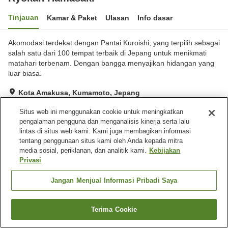
Tinjauan
Kamar & Paket
Ulasan
Info dasar
Akomodasi terdekat dengan Pantai Kuroishi, yang terpilih sebagai
salah satu dari 100 tempat terbaik di Jepang untuk menikmati
matahari terbenam. Dengan bangga menyajikan hidangan yang
luar biasa.
Kota Amakusa, Kumamoto, Jepang
Lihat di peta
Situs web ini menggunakan cookie untuk meningkatkan
Ulasan:
1
3.3
pengalaman pengguna dan menganalisis kinerja serta lalu
lintas di situs web kami. Kami juga membagikan informasi
tentang penggunaan situs kami oleh Anda kepada mitra
Fasilitas properti
media sosial, periklanan, dan analitik kami.
Kebijakan
Privasi
Tempat parkir
Aula perjamuan
Laundry berbayar
Jangan Menjual Informasi Pribadi Saya
Beranda
Jepang
Kumamoto
Kota Amakusa
Terima Cookie
Ryokan Hamasaki
Cari kamar