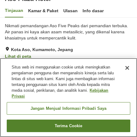
Tinjauan
Kamar & Paket
Ulasan
Info dasar
Nikmati pemandangan Aso Five Peaks dari pemandian terbuka.
Air panas ini kaya akan asam metasilicic, yang dikenal karena
khasiatnya untuk mempercantik kulit.
Kota Aso, Kumamoto, Jepang
Lihat di peta
Baik
Ulasan:
294
3.9
Situs web ini menggunakan cookie untuk meningkatkan
pengalaman pengguna dan menganalisis kinerja serta lalu
lintas di situs web kami. Kami juga membagikan informasi
Fasilitas properti
tentang penggunaan situs kami oleh Anda kepada mitra
media sosial, periklanan, dan analitik kami.
Kebijakan
Sauna
Mesin penjual otomatis
Privasi
Parkir gratis
Pemandian udara terbuka
(air panas)
Jangan Menjual Informasi Pribadi Saya
Beranda
Jepang
Kumamoto
Kota Aso
Aso Plaza Hotel
Terima Cookie
Cari kamar