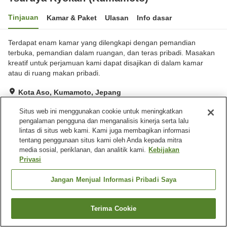
Tinjauan
Kamar & Paket
Ulasan
Info dasar
Terdapat enam kamar yang dilengkapi dengan pemandian
terbuka, pemandian dalam ruangan, dan teras pribadi. Masakan
kreatif untuk perjamuan kami dapat disajikan di dalam kamar
atau di ruang makan pribadi.
Kota Aso, Kumamoto, Jepang
Lihat di peta
Situs web ini menggunakan cookie untuk meningkatkan
Baik
Ulasan:
3
3.8
pengalaman pengguna dan menganalisis kinerja serta lalu
lintas di situs web kami. Kami juga membagikan informasi
tentang penggunaan situs kami oleh Anda kepada mitra
Fasilitas properti
media sosial, periklanan, dan analitik kami.
Kebijakan
Privasi
Tempat parkir
Lounge
Mesin penjual otomatis
Ruang rapat
Jangan Menjual Informasi Pribadi Saya
Beranda
Jepang
Kumamoto
Kota Aso
Terima Cookie
Tsuruya Ryokan (Kumamoto)
Cari kamar