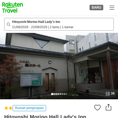
to
BARU
top
page
Hitoyoshi Morino Hall Lady's Inn
21/08/2026
-
22/08/2026
|
2 tamu
|
1 kamar
39
Rumah penginapan
Hitoyoshi Morino Hall Lady's Inn