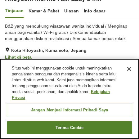
Tinjauan
Kamar & Paket
Ulasan
Info dasar
B&B yang mendukung wisatawan wanita individual / Menginap
aman bagi wanita / Wi-Fi gratis / Direkomendasikan
menggunakan diskon revitalisasi / Semua kamar bebas rokok
Kota Hitoyoshi, Kumamoto, Jepang
Lihat di peta
Hebat
Ulasan:
10
4.3
Situs web ini menggunakan cookie untuk meningkatkan
pengalaman pengguna dan menganalisis kinerja serta lalu
lintas di situs web kami. Kami juga membagikan informasi
Fasilitas properti
tentang penggunaan situs kami oleh Anda kepada mitra
media sosial, periklanan, dan analitik kami.
Kebijakan
Tempat parkir
Kafe
Privasi
Pengiriman ke rumah
Jangan Menjual Informasi Pribadi Saya
Beranda
Jepang
Kumamoto
Kota Hitoyoshi
Hitoyoshi Morino Hall Lady's Inn
Terima Cookie
Cari kamar