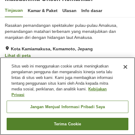
Tinjauan
Kamar & Paket
Ulasan
Info dasar
Rasakan pemandangan spektakuler pulau-pulau Amakusa,
pemandangan matahari terbenam yang menakjubkan dan
manjakan diri dengan hidangan laut Amakusa.
Kota Kamiamakusa, Kumamoto, Jepang
Lihat di peta
Hebat
Ulasan:
106
4.4
Situs web ini menggunakan cookie untuk meningkatkan
pengalaman pengguna dan menganalisis kinerja serta lalu
lintas di situs web kami. Kami juga membagikan informasi
Fasilitas properti
tentang penggunaan situs kami oleh Anda kepada mitra
media sosial, periklanan, dan analitik kami.
Kebijakan
Tempat parkir
Lounge
Privasi
Kafe
Benar-benar bebas rokok
Jangan Menjual Informasi Pribadi Saya
Beranda
Jepang
Kumamoto
Kota Kamiamakusa
Matsushima Onsen Romankan
Terima Cookie
Cari kamar