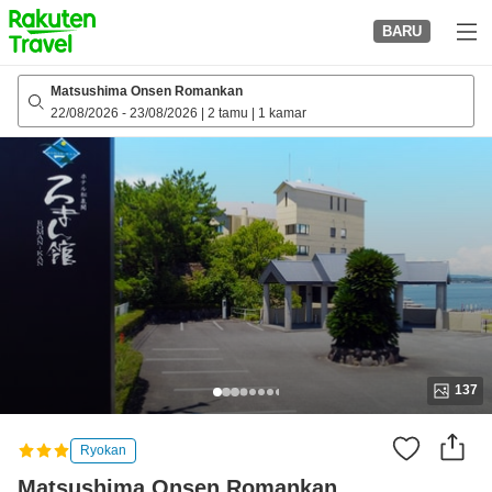
to
BARU
top
page
Matsushima Onsen Romankan
22/08/2026
-
23/08/2026
|
2 tamu
|
1 kamar
137
Ryokan
Matsushima Onsen Romankan