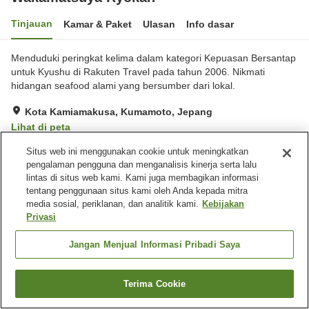
Tinjauan
Kamar & Paket
Ulasan
Info dasar
Menduduki peringkat kelima dalam kategori Kepuasan Bersantap
untuk Kyushu di Rakuten Travel pada tahun 2006. Nikmati
hidangan seafood alami yang bersumber dari lokal.
Kota Kamiamakusa, Kumamoto, Jepang
Lihat di peta
Hebat
Ulasan:
68
4.4
Situs web ini menggunakan cookie untuk meningkatkan
pengalaman pengguna dan menganalisis kinerja serta lalu
lintas di situs web kami. Kami juga membagikan informasi
Fasilitas properti
tentang penggunaan situs kami oleh Anda kepada mitra
media sosial, periklanan, dan analitik kami.
Kebijakan
Tempat parkir
Aula perjamuan
Privasi
Ruang karaoke
Pemandian besar
Jangan Menjual Informasi Pribadi Saya
Beranda
Jepang
Kumamoto
Kota Kamiamakusa
Wakamatsuya Ryokan
Terima Cookie
Cari kamar