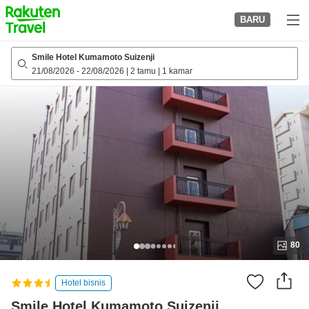
to
BARU
top
page
Smile Hotel Kumamoto Suizenji
21/08/2026
-
22/08/2026
|
2 tamu
|
1 kamar
80
Hotel bisnis
Smile Hotel Kumamoto Suizenji