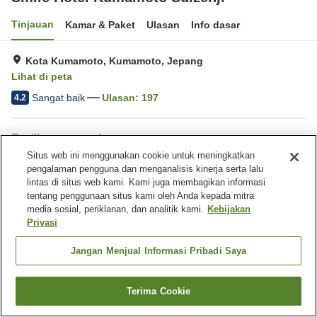
Tinjauan
Kamar & Paket
Ulasan
Info dasar
Kota Kumamoto, Kumamoto, Jepang
Lihat di peta
Sangat baik
Ulasan:
197
4.2
Fasilitas properti
Situs web ini menggunakan cookie untuk meningkatkan
Wi-Fi
Lima menit berjalan kaki ke
pengalaman pengguna dan menganalisis kinerja serta lalu
stasiun
lintas di situs web kami. Kami juga membagikan informasi
Restoran
Area tertentu bisa merokok
tentang penggunaan situs kami oleh Anda kepada mitra
media sosial, periklanan, dan analitik kami.
Kebijakan
Privasi
Beranda
Jepang
Kumamoto
Kota Kumamoto
Smile Hotel Kumamoto Suizenji
Jangan Menjual Informasi Pribadi Saya
Terima Cookie
Cari kamar