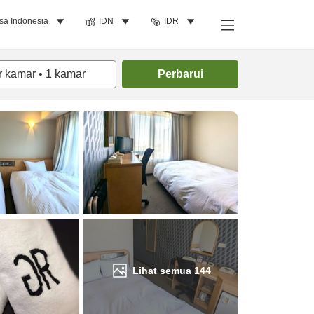
sa Indonesia
IDN
IDR
Cari kamar
r kamar
•
1
kamar
Perbarui
Lihat semua
144