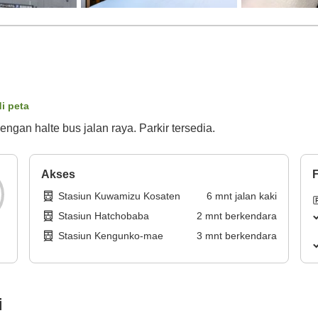
di peta
gan halte bus jalan raya. Parkir tersedia.
Akses
F
Stasiun Kuwamizu Kosaten
6
mnt
jalan kaki
Stasiun Hatchobaba
2
mnt
berkendara
Stasiun Kengunko-mae
3
mnt
berkendara
i