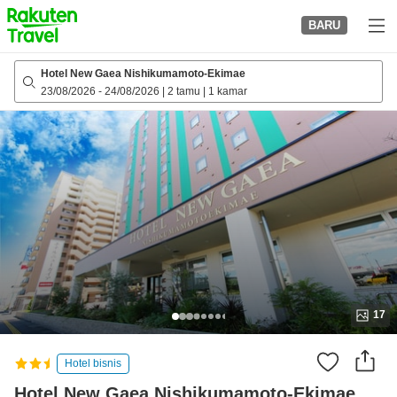
to
BARU
top
page
Hotel New Gaea Nishikumamoto-Ekimae
23/08/2026
-
24/08/2026
|
2 tamu
|
1 kamar
17
Hotel bisnis
Hotel New Gaea Nishikumamoto-Ekimae