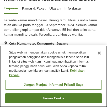
Tinjauan
Kamar & Paket
Ulasan
Info dasar
Tersedia kamar mandi besar. Ruang tamu khusus untuk tamu
telah dibuka pada tanggal 10 September 2024. Semua kamar
tamu dilengkapi tempat tidur Airweave 55 inci dan toilet serta
kamar mandi terpisah. Tersedia area khusus wanita.
Kota Kumamoto, Kumamoto, Jepang
Lihat di peta
Situs web ini menggunakan cookie untuk meningkatkan
Hebat
Ulasan:
268
4.3
pengalaman pengguna dan menganalisis kinerja serta lalu
lintas di situs web kami. Kami juga membagikan informasi
tentang penggunaan situs kami oleh Anda kepada mitra
Fasilitas properti
media sosial, periklanan, dan analitik kami.
Kebijakan
Privasi
Tempat parkir
Spa / Salon kecantikan
Mesin penjual otomatis
Pemandian besar
Jangan Menjual Informasi Pribadi Saya
Beranda
Jepang
Kumamoto
Kota Kumamoto
Terima Cookie
Hotel New Gaea Nishikumamoto-Ekimae
Cari kamar