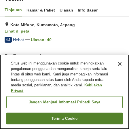
Tinjauan
Kamar & Paket
Ulasan
Info dasar
Kota Mifune, Kumamoto, Jepang
Lihat di peta
Hebat
Ulasan:
40
4.6
Fasilitas properti
Situs web ini menggunakan cookie untuk meningkatkan
Tempat parkir
Kafe
pengalaman pengguna dan menganalisis kinerja serta lalu
Ramah hewan peliharaan di
Barbekyu
lintas di situs web kami. Kami juga membagikan informasi
dalam gedung
tentang penggunaan situs kami oleh Anda kepada mitra
media sosial, periklanan, dan analitik kami.
Kebijakan
Privasi
Beranda
Jepang
Kumamoto
Kota Mifune
Yushin
Jangan Menjual Informasi Pribadi Saya
Terima Cookie
Cari kamar