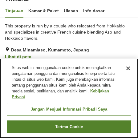
Tinjauan
Kamar & Paket
Ulasan
Info dasar
This property is run by a couple who relocated from Hokkaido
and specializes in creative French cuisine blending Aso and
Hokkaido flavors.
Desa Minamiaso, Kumamoto, Jepang
Lihat di peta
Luar biasa
Ulasan:
60
4.8
Situs web ini menggunakan cookie untuk meningkatkan
pengalaman pengguna dan menganalisis kinerja serta lalu
lintas di situs web kami. Kami juga membagikan informasi
Fasilitas properti
tentang penggunaan situs kami oleh Anda kepada mitra
media sosial, periklanan, dan analitik kami.
Kebijakan
Tempat parkir
Privasi
Beranda
Jepang
Jangan Menjual Informasi Pribadi Saya
Kumamoto
Desa Minamiaso
Tinkuna
Terima Cookie
Cari kamar