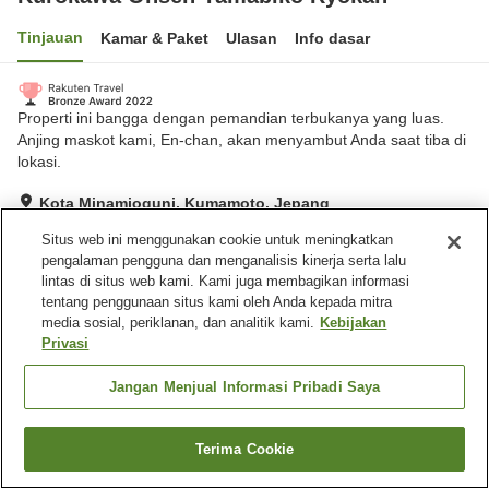
Tinjauan
Kamar & Paket
Ulasan
Info dasar
Properti ini bangga dengan pemandian terbukanya yang luas.
Anjing maskot kami, En-chan, akan menyambut Anda saat tiba di
lokasi.
Kota Minamioguni, Kumamoto, Jepang
Lihat di peta
Situs web ini menggunakan cookie untuk meningkatkan
Hebat
Ulasan:
193
4.6
pengalaman pengguna dan menganalisis kinerja serta lalu
lintas di situs web kami. Kami juga membagikan informasi
tentang penggunaan situs kami oleh Anda kepada mitra
Fasilitas properti
media sosial, periklanan, dan analitik kami.
Kebijakan
Privasi
Tempat parkir
Sauna
Spa / Salon kecantikan
Makan pribadi
Jangan Menjual Informasi Pribadi Saya
Beranda
Jepang
Kumamoto
Kota Minamioguni
Terima Cookie
Cari kamar
Kurokawa Onsen Yamabiko Ryokan