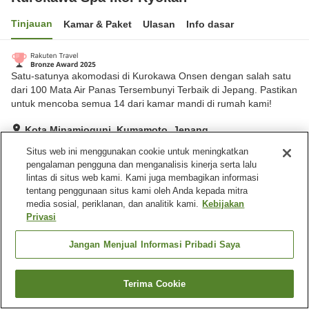
Tinjauan
Kamar & Paket
Ulasan
Info dasar
Satu-satunya akomodasi di Kurokawa Onsen dengan salah satu
dari 100 Mata Air Panas Tersembunyi Terbaik di Jepang. Pastikan
untuk mencoba semua 14 dari kamar mandi di rumah kami!
Kota Minamioguni, Kumamoto, Jepang
Lihat di peta
Situs web ini menggunakan cookie untuk meningkatkan
pengalaman pengguna dan menganalisis kinerja serta lalu
Hebat
Ulasan:
117
4.6
lintas di situs web kami. Kami juga membagikan informasi
tentang penggunaan situs kami oleh Anda kepada mitra
media sosial, periklanan, dan analitik kami.
Kebijakan
Fasilitas properti
Privasi
Tempat parkir
Sauna
Spa / Salon kecantikan
Mesin penjual otomatis
Jangan Menjual Informasi Pribadi Saya
Beranda
Jepang
Kumamoto
Kota Minamioguni
Terima Cookie
Cari kamar
Kurokawa Spa Ikoi Ryokan