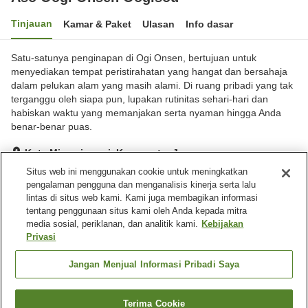
Tinjauan
Kamar & Paket
Ulasan
Info dasar
Satu-satunya penginapan di Ogi Onsen, bertujuan untuk
menyediakan tempat peristirahatan yang hangat dan bersahaja
dalam pelukan alam yang masih alami. Di ruang pribadi yang tak
terganggu oleh siapa pun, lupakan rutinitas sehari-hari dan
habiskan waktu yang memanjakan serta nyaman hingga Anda
benar-benar puas.
Kota Minamioguni, Kumamoto, Jepang
Lihat di peta
Situs web ini menggunakan cookie untuk meningkatkan
pengalaman pengguna dan menganalisis kinerja serta lalu
Hebat
Ulasan:
43
4.5
lintas di situs web kami. Kami juga membagikan informasi
tentang penggunaan situs kami oleh Anda kepada mitra
media sosial, periklanan, dan analitik kami.
Kebijakan
Fasilitas properti
Privasi
Antar jemput
Layanan bangun tidur
Toko
Aula perjamuan
Jangan Menjual Informasi Pribadi Saya
Beranda
Jepang
Kumamoto
Kota Minamioguni
Terima Cookie
Cari kamar