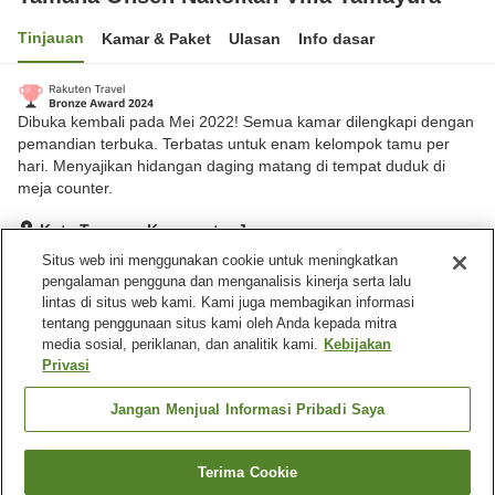
Tinjauan
Kamar & Paket
Ulasan
Info dasar
Dibuka kembali pada Mei 2022! Semua kamar dilengkapi dengan
pemandian terbuka. Terbatas untuk enam kelompok tamu per
hari. Menyajikan hidangan daging matang di tempat duduk di
meja counter.
Kota Tamana, Kumamoto, Jepang
Lihat di peta
Situs web ini menggunakan cookie untuk meningkatkan
pengalaman pengguna dan menganalisis kinerja serta lalu
Luar biasa
Ulasan:
121
4.7
lintas di situs web kami. Kami juga membagikan informasi
tentang penggunaan situs kami oleh Anda kepada mitra
media sosial, periklanan, dan analitik kami.
Kebijakan
Fasilitas properti
Privasi
Tempat parkir
Pemandian udara terbuka
(air panas)
Jangan Menjual Informasi Pribadi Saya
Beranda
Jepang
Kumamoto
Kota Tamana
Terima Cookie
Cari kamar
Tamana Onsen Nakoikan Villa Tamayura