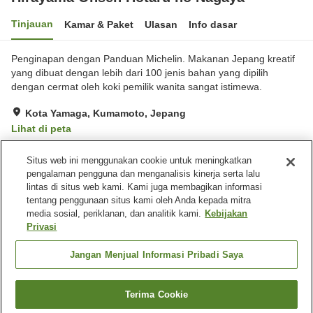
Tinjauan
Kamar & Paket
Ulasan
Info dasar
Penginapan dengan Panduan Michelin. Makanan Jepang kreatif
yang dibuat dengan lebih dari 100 jenis bahan yang dipilih
dengan cermat oleh koki pemilik wanita sangat istimewa.
Kota Yamaga, Kumamoto, Jepang
Lihat di peta
Hebat
Ulasan:
36
4.3
Situs web ini menggunakan cookie untuk meningkatkan
pengalaman pengguna dan menganalisis kinerja serta lalu
lintas di situs web kami. Kami juga membagikan informasi
Fasilitas properti
tentang penggunaan situs kami oleh Anda kepada mitra
Tempat parkir
Pemandian udara terbuka
media sosial, periklanan, dan analitik kami.
Kebijakan
(air panas)
Privasi
Pemandian besar (air
panas)
Jangan Menjual Informasi Pribadi Saya
Beranda
Jepang
Kumamoto
Kota Yamaga
Terima Cookie
Cari kamar
Hirayama Onsen Hotaru no Nagaya