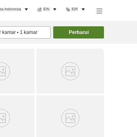
sa Indonesia
IDN
IDR
Cari kamar
r kamar
•
1
kamar
Perbarui