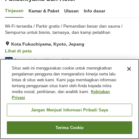
Tinjauan
Kamar & Paket
Ulasan
Info dasar
Wi-Fi tersedia / Parkir gratis / Pemandian besar dan sauna /
Sempurna untuk bisnis, tamasya, dan kamp pelatihan
Kota Fukuchiyama, Kyoto, Jepang
Lihat di peta
Sangat baik
Ulasan:
316
3.9
Situs web ini menggunakan cookie untuk meningkatkan
pengalaman pengguna dan menganalisis kinerja serta lalu
Fasilitas properti
lintas di situs web kami. Kami juga membagikan informasi
tentang penggunaan situs kami oleh Anda kepada mitra
Tempat parkir
Spa / Salon kecantikan
media sosial, periklanan, dan analitik kami.
Kebijakan
Restoran
Kafe
Privasi
Beranda
Jepang
Kyoto
Kota Fukuchiyama
Jangan Menjual Informasi Pribadi Saya
Fukuchiyama Sun Hotel
Terima Cookie
Cari kamar