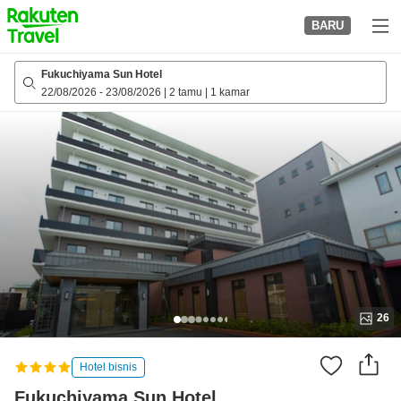
to
BARU
top
page
Fukuchiyama Sun Hotel
22/08/2026
-
23/08/2026
|
2 tamu
|
1 kamar
26
Hotel bisnis
Fukuchiyama Sun Hotel