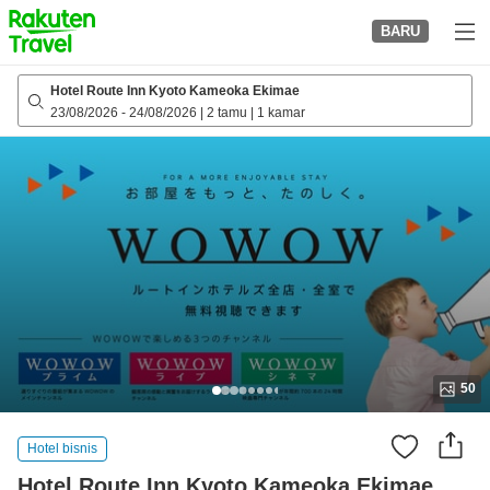
to
BARU
top
page
Hotel Route Inn Kyoto Kameoka Ekimae
23/08/2026
-
24/08/2026
|
2 tamu
|
1 kamar
50
Hotel bisnis
Hotel Route Inn Kyoto Kameoka Ekimae