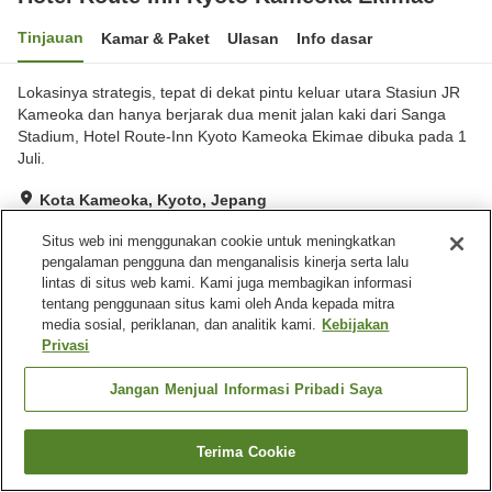
Tinjauan
Kamar & Paket
Ulasan
Info dasar
Lokasinya strategis, tepat di dekat pintu keluar utara Stasiun JR
Kameoka dan hanya berjarak dua menit jalan kaki dari Sanga
Stadium, Hotel Route-Inn Kyoto Kameoka Ekimae dibuka pada 1
Juli.
Kota Kameoka, Kyoto, Jepang
Lihat di peta
Situs web ini menggunakan cookie untuk meningkatkan
Hebat
Ulasan:
402
4.4
pengalaman pengguna dan menganalisis kinerja serta lalu
lintas di situs web kami. Kami juga membagikan informasi
tentang penggunaan situs kami oleh Anda kepada mitra
Fasilitas properti
media sosial, periklanan, dan analitik kami.
Kebijakan
Privasi
Tempat parkir
Spa / Salon kecantikan
Restoran
Mesin penjual otomatis
Jangan Menjual Informasi Pribadi Saya
Beranda
Jepang
Kyoto
Kota Kameoka
Terima Cookie
Hotel Route Inn Kyoto Kameoka Ekimae
Cari kamar