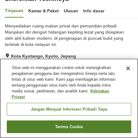
Tinjauan
Kamar & Paket
Ulasan
Info dasar
Menyediakan ruang makan privat dan pemandian pribadi.
Manjakan diri dengan hidangan kepiting lezat yang disiapkan
oleh ahli kuliner modern, di penginapan di puncak bukit yang
terletak di kota nelayan ini.
Kota Kyotango, Kyoto, Jepang
Lihat di peta
Situs web ini menggunakan cookie untuk meningkatkan
Hebat
Ulasan:
118
4.6
pengalaman pengguna dan menganalisis kinerja serta lalu
lintas di situs web kami. Kami juga membagikan informasi
tentang penggunaan situs kami oleh Anda kepada mitra
Fasilitas properti
media sosial, periklanan, dan analitik kami.
Kebijakan
Privasi
Antar jemput di stasiun
Pengiriman ke rumah
Sewa yukata
Teh gratis
Jangan Menjual Informasi Pribadi Saya
Beranda
Jepang
Kyoto
Kota Kyotango
Terima Cookie
Shorenkan Yoshinoya
Cari kamar